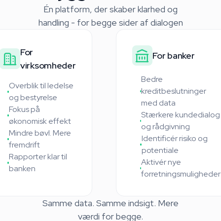
Én platform, der skaber klarhed og
handling - for begge sider af dialogen
For
For banker
virksomheder
Bedre
Overblik til ledelse
kreditbeslutninger
og bestyrelse
med data
Fokus på
Stærkere kundedialog
økonomisk effekt
og rådgivning
Mindre bøvl. Mere
Identificér risiko og
fremdrift
potentiale
Rapporter klar til
Aktivér nye
banken
forretningsmuligheder
Samme data. Samme indsigt. Mere
værdi for begge.