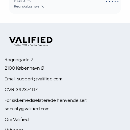
Beka Auto
Regnskabsansvarlig
Ragnagade 7
2100 København Ø
Email: support@valified.com
CVR: 39237407
For sikkerhedsrelaterede henvendelser:
security@valified.com
Om Valified