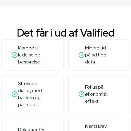
Det får i ud af Valified
Klarhed til
Mindre tid
ledelse og
på ad hoc
bestyrelse
data
Stærkere
Fokus på
dialog med
økonomisk
banken og
effekt
partnere
Klar til krav
Dokumentér