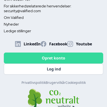
For sikkerhedsrelaterede henvendelser:
security@valified.com
Om Valified
Nyheder
Ledige stillinger
LinkedIn
Facebook
Youtube
Opret konto
Log ind
Privatlivspolitik
Brugervilkår
Cookiepolitik