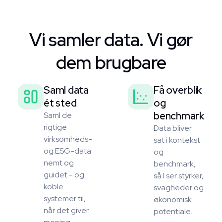
Vi samler data. Vi gør
dem brugbare
Saml data
Få overblik
ét sted
og
benchmark
Saml de
rigtige
Data bliver
virksomheds-
sat i kontekst
og ESG-data
og
nemt og
benchmark,
guidet - og
så I ser styrker,
koble
svagheder og
systemer til,
økonomisk
når det giver
potentiale.