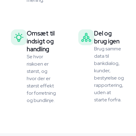
mening.
Omsæt til
Del og
indsigt og
brug igen
handling
Brug samme
data til
Se hvor
bankdialog,
risikoen er
kunder,
størst, og
bestyrelse og
hvor der er
rapportering,
størst effekt
uden at
for forretning
starte forfra.
og bundlinje.