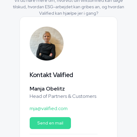
Vil du høre mere om, hvorvidt din virksomhed kan søge
tilskud, hvordan ESG-arbejdet kan gribes an, og hvordan
Valified kan hjælpe jer i gang?
Kontakt Valified
Manja Obelitz
Head of Partners & Customers
mja@valified.com
Send en mail