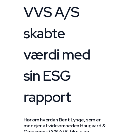
VVS A/S
skabte
værdi med
sin ESG
rapport
Hør om hvordan Bent Lynge, som er
medejer af virksomheden Haugaard &
Omegnens VVS A/S, fik sig en