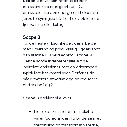
Scope 2
er virksomhedens direkte
emissioner fra energiforbrug. Dvs.
emissioner fra den energi som I køber via
jeres forsyningsselskab – f.eks. elektricitet,
fjernvarme eller køling.
Scope 3
For de fleste virksomheder, der arbejder
med udvikling og produktsalg, ligger langt
den største CO2-udledning i
scope 3
.
Denne scope indebærer alle øvrige
indirekte emissioner som en virksomhed
typisk ikke har kontrol over. Derfor er de
både sværere at kortlægge og reducere
end scope 1 og 2.
Scope 3
dækker bl.a. over:
Indirekte emissioner fra indkøbte
varer (udledninger i forbindelse med
fremstilling og transport af varerne)