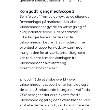
genanvendelse, transformering m.m.).
Kom godt i gang med Scope 3
Som følge af fremtidige lovkrav og stigende
forventninger på markedet, bør alle
virksomheder begynde en kortlægning af
hvor, indenfor scope 3, deres største
udledninger findes. Dette vil stille
virksomheden bedre ift. at imødekomme
eventuelle rapporteringskrav, samt øge
muligheden for at iværksætte tiltag, som
kan reducere klimabelastningen fra
virksomhedens aktiviteter og
forretningsforbindelser.
En god måde at skabe overblik over
virksomhedens scope 3 er, at forholde sig til
de scope 3-relaterede kategorier i Valifieds
CO2 beregner der er relevante for din
virksomhed og (alle) dens værdikæder. Ved
at skabe dette overblik, kan I identificere de