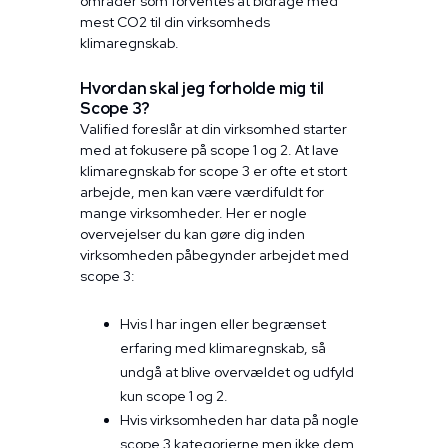
områder som forventes at bidrage med
mest CO2 til din virksomheds
klimaregnskab.
Hvordan skal jeg forholde mig til
Scope 3?
Valified foreslår at din virksomhed starter
med at fokusere på scope 1 og 2. At lave
klimaregnskab for scope 3 er ofte et stort
arbejde, men kan være værdifuldt for
mange virksomheder. Her er nogle
overvejelser du kan gøre dig inden
virksomheden påbegynder arbejdet med
scope 3:
Hvis I har ingen eller begrænset
erfaring med klimaregnskab, så
undgå at blive overvældet og udfyld
kun scope 1 og 2.
Hvis virksomheden har data på nogle
scope 3 kategorierne men ikke dem