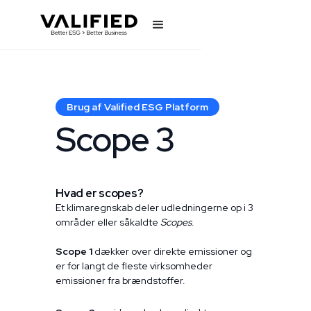
Brug af Valified ESG Platform
Scope 3
Hvad er scopes?
Et klimaregnskab deler udledningerne op i 3
områder eller såkaldte
Scopes
.
Scope 1
dækker over direkte emissioner og
er for langt de fleste virksomheder
emissioner fra brændstoffer.