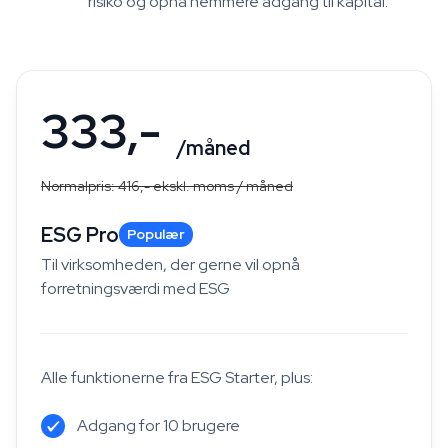
risiko og opnå nemmere adgang til kapital.
333,-
/måned
Normalpris: 416,- ekskl. moms / måned
ESG Pro
Populær
Til virksomheden, der gerne vil opnå
forretningsværdi med ESG
Alle funktionerne fra ESG Starter, plus:
Adgang for 10 brugere