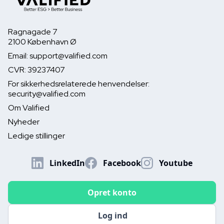
Ragnagade 7
2100 København Ø
Email: support@valified.com
CVR: 39237407
For sikkerhedsrelaterede henvendelser:
security@valified.com
Om Valified
Nyheder
Ledige stillinger
LinkedIn
Facebook
Youtube
Opret konto
Log ind