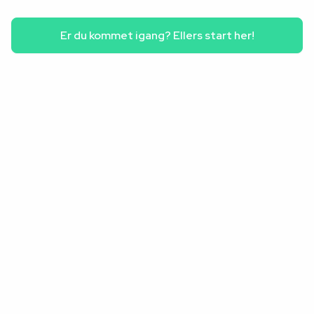
Er du kommet igang? Ellers start her!
Om Position Green
Om Valified