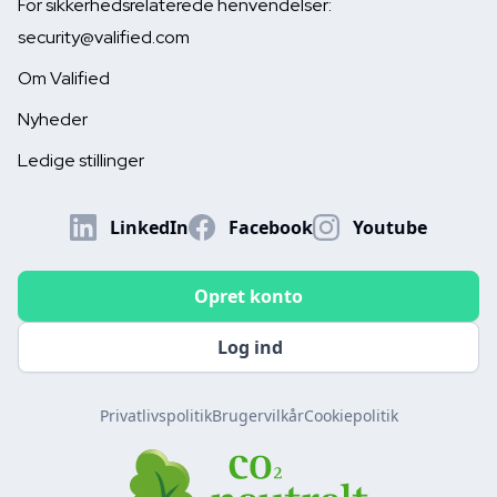
For sikkerhedsrelaterede henvendelser:
June 16, 2026


security@valified.com
Om Valified
Nyheder
Ledige stillinger
LinkedIn
Facebook
Youtube
Opret konto
Log ind
Privatlivspolitik
Brugervilkår
Cookiepolitik