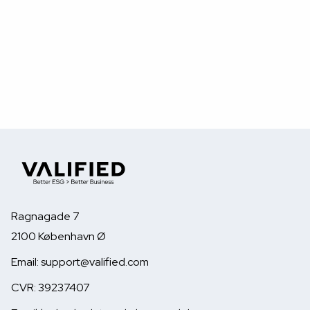
Læs mere
Din bank skal spørge om ESG. Her er
hvorfor, og hvad det betyder for dig
Finanstilsynet har lige offentliggjort en
Ragnagade 7
rapport om, hvordan bankerne håndterer ESG,
2100 København Ø
når de låner penge ud til virksomheder. Det
lyder som noget, der kun handler om bankerne.
Email: support@valified.com
Men det kommer til at handle om dig.
CVR: 39237407