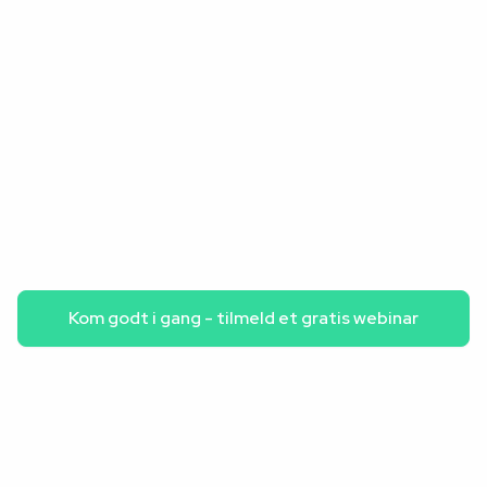
Sådan kommer du i gang – enkelt og konkret
Kom godt i gang - tilmeld et gratis webinar
Konklusion: ESG er blevet en