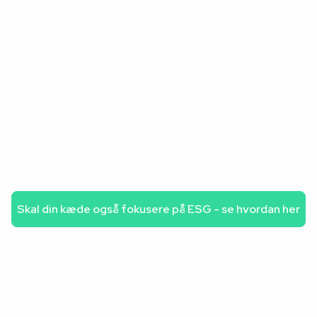
ikke bare et dokument; den er en
løftestang til at synliggøre jeres
værdier og dokumentere, at I driver
en ordentlig og ansvarlig kæde. Med
Valified får I ikke kun overblik og data
– I får et fælles sprog og et praktisk
værktøj, der gør det muligt at arbejde
aktivt med ESG og bruge det som en
styrke i hele kæden,” siger Jesper
Skal din kæde også fokusere på ESG - se hvordan her
Kring, CEO, Valified.
FAKTA om BOTJEK: