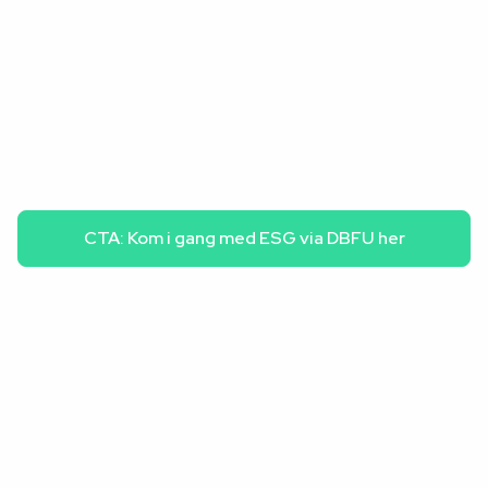
Fremtidens brugtvognsforhandlere –
CTA: Kom i gang med ESG via DBFU her
stærkere, grønnere og mere gennemsigtige