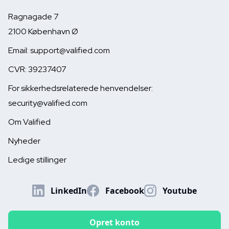
Finanstilsynet har lige offentliggjort en
Ragnagade 7
rapport om, hvordan bankerne håndterer ESG,
2100 København Ø
når de låner penge ud til virksomheder. Det
lyder som noget, der kun handler om bankerne.
Email: support@valified.com
Men det kommer til at handle om dig.
CVR: 39237407
For sikkerhedsrelaterede henvendelser:
June 16, 2026


security@valified.com
Om Valified
Nyheder
Ledige stillinger
LinkedIn
Facebook
Youtube
Opret konto