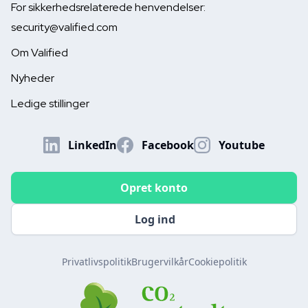
For sikkerhedsrelaterede henvendelser:
June 16, 2026


security@valified.com
Om Valified
Nyheder
Ledige stillinger
LinkedIn
Facebook
Youtube
Opret konto
Log ind
Privatlivspolitik
Brugervilkår
Cookiepolitik