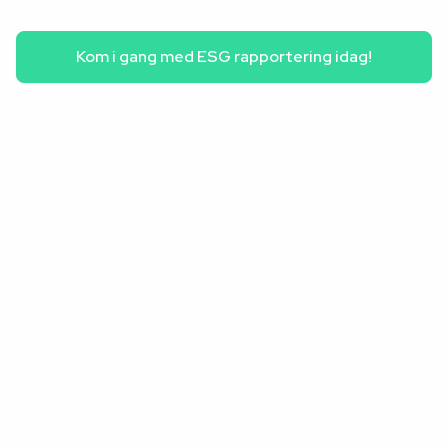
mellem ESG, kapital og
værdiskabelse,”
Kom i gang med ESG rapportering idag!
ESG og transparens som
konkurrenceparameter