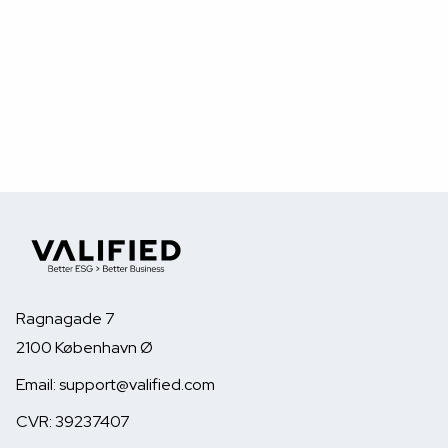
Læs mere
Din bank skal spørge om ESG. Her er
hvorfor, og hvad det betyder for dig
Finanstilsynet har lige offentliggjort en
Ragnagade 7
rapport om, hvordan bankerne håndterer ESG,
2100 København Ø
når de låner penge ud til virksomheder. Det
lyder som noget, der kun handler om bankerne.
Email: support@valified.com
Men det kommer til at handle om dig.
CVR: 39237407